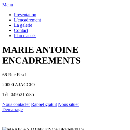
Menu
Présentation
L'encadrement
La galerie
Contact
Plan d'accès
MARIE ANTOINE
ENCADREMENTS
68 Rue Fesch
20000 AJACCIO
Tél.
0495215585
Nous contacter
Rappel gratuit
Nous situer
Démarrage